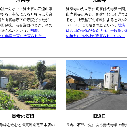
浄泉寺
光圓寺
神社の向かいに浄土宗の石流山浄
浄泉寺の先左手に真宗佛光寺派の関
がある。寺伝によると往時は天台
山光圓寺がある。創建年代は不詳で
箱石山雲冠寺下の寺院だったが、
るが、社寺堂宇明細帳によると万延
寺回禄後、清誉巌西のとき、今の
（1861）に再建されたという。
境内
移築されたという。
明暦元
は沢山の石仏が安置され、一段高い
55）年浄土宗に改宗された。
の御堂には小社が安置されている。
長者の石臼
旧道口
8号線を進むと滋賀運送竜王本店の
長者の石臼の先にある善光寺橋で善