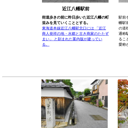
近江八幡駅前
街道歩きの前に昨日歩いた近江八幡の町
駅前
並みを見ていくこととする。
幡駅
東海道本線近江八幡駅北口には 「近江
の道
商人発祥の地・水郷と古き商家のたたず
通称
まい」 と刻まれた案内版が建ってい
るこ
る。
愛称