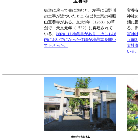
宝養寺
街道に戻って先に進むと、左手に日野川
宝養
の土手が近づいたところに浄土宗の福照
神社
山宝養寺がある。文永5年（1268）の草
畑に
創で、天文元年（1532）に再建されて
る。
いる。
境内には地蔵堂があり、折しも境
宮神
内においでになった住職が地蔵堂を開い
（66
て下さった。
太社
いる