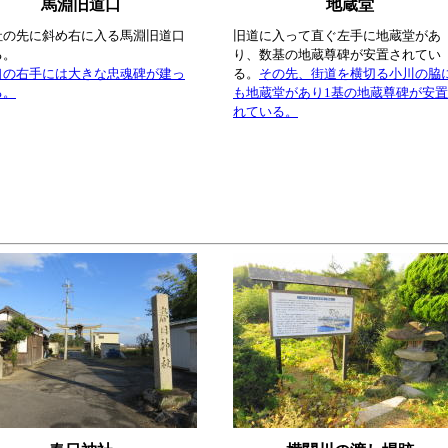
馬淵旧道口
地蔵堂
社の先に斜め右に入る馬淵旧道口
旧道に入って直ぐ左手に地蔵堂があ
る。
り、数基の地蔵尊碑が安置されてい
口の右手には大きな忠魂碑が建っ
る。
その先、街道を横切る小川の脇
る。
も地蔵堂があり1基の地蔵尊碑が安
れている。