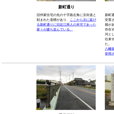
新町通り
旧伴家住宅の先の十字路左角に京街道と
新町
刻まれた道標があり、
ここから北に延び
安置
る新町通りに旧近江商人の本宅であった
掘が
家々が建ち並んでいる。
存在
河と
往来
た。
八幡
使用