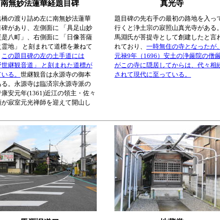
南無妙法蓮華経題目碑
真光寺
供橋の渡り詰め左に南無妙法蓮華
題目碑の先右手の最初の路地を入っ
目碑があり、左側面に 「具足山妙
行くと浄土宗の寂照山真光寺がある
従是八町」、右側面に 「日像菩薩
馬淵氏が菩提寺として創建したと言
之霊地」 と刻まれて道標を兼ねて
れており、
一時無住の寺となったが
。
この題目碑の左の土手道には
元禄9年（1696）安土の浄厳院の僧
野世継観音道」 と刻まれた道標が
がこの寺に隠居してからは、代々相
ている。
世継観音は永源寺の御本
されて現代に至っている。
ある。永源寺は臨済宗永源寺派の
康安元年(1361)近江の領主・佐々
頼が寂室元光禅師を迎えて開山し