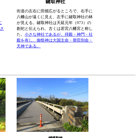
鍵取神社
街道の左右に田畑広がるところで、右手に
八幡山が遠くに見え、左手に鍵取神社の林
に
が見える。鍵取神社は天延元年（973）の
置さ
創祀と伝えられ、古くは若宮八幡宮と称し
た。
小さな神社であるが、拝殿・神門・社
殿を有し、御祭神は大国主命・譽田別命・
天神である。