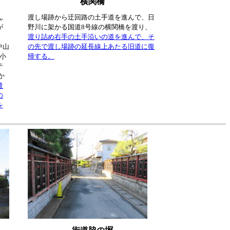
横関橋
ん
渡し場跡から迂回路の土手道を進んで、日
が
野川に架かる国道8号線の横関橋を渡り、
。
渡り詰め右手の土手沿いの道を進んで、そ
中山
の先で渡し場跡の延長線上あたる旧道に復
、小
帰する。
テ
か
量
の
を