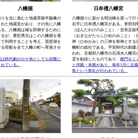
八幡掘
日牟禮八幡宮
通りを北に進むと地蔵菩薩半跏像の
八幡掘りに架かる明治橋を渡って行
された地蔵堂があり、その先に八幡
右手に日牟禮八幡宮がある。誉田別
ある。八幡掘は城を防御するために
（ほんたわけのみこと）・息長足姫
するが、豊臣秀次はこの八幡掘を運
（おきながたらしひめのみこと）・
して利用することを考え、琵琶湖を
神（ひめかみ）の三神を祭神とする
する荷船を全て八幡の町へ寄港させ
幡町の総社である。平安時代の創建
われ、京都府八幡市の石清水八幡宮
掘は時代劇のロケ地としても頻繁に
霊を勧請したものであり、
楼門をく
されている。
と拝殿・本殿があり、毎年3月に左
祭という祭礼が行われている。