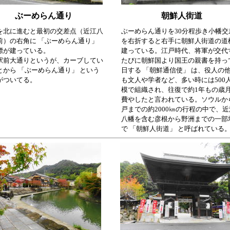
ぶーめらん通り
朝鮮人街道
を北に進むと最初の交差点（近江八
ぶーめらん通りを30分程歩き小幡交
前）の右角に 「ぶーめらん通り」
を右折すると右手に朝鮮人街道の道
標が建っている。
建っている。江戸時代、将軍が交代
駅前大通りというが、カーブしてい
たびに朝鮮国より国王の親書を持っ
とから 「ぶーめらん通り」 という
日する 「朝鮮通信使」 は、役人の
がついてる。
も文人や学者など、多い時には500
模で組織され、往復で約1年もの歳
費やしたと言われている。ソウルか
戸までの約2000㎞の行程の中で、近
八幡を含む彦根から野洲までの一部
で 「朝鮮人街道」 と呼ばれている