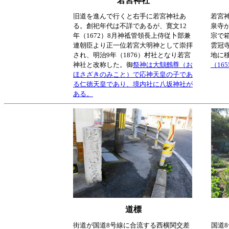
若宮神社
旧道を進んで行くと右手に若宮神社あ
若宮
る。創祀年代は不詳であるが、寛文12
泉寺
年（1672）8月神祗管領長上侍従卜部兼
宗で
連朝臣より正一位若宮大明神として崇拝
雲冠
され、明治9年（1876）村社となり若宮
地に
神社と改称した。御
祭神は大鷦鷯尊（お
（16
ほさざきのみこと）で応神天皇の子であ
る仁徳天皇であり、境内社に八坂神社が
ある。
道標
街道が国道8号線に合流する西横関交差
国道