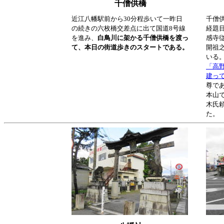
千僧供橋
近江八幡駅前から30分程歩いて一昨日
千僧
の続きの六枚橋交差点に出て国道8号線
経題
を進み、
白鳥川に架かる千僧供橋を渡っ
感寺
て、本日の街道歩きのスタートである。
開祖
いる
「高
建っ
尊で
本山で
木氏
た。