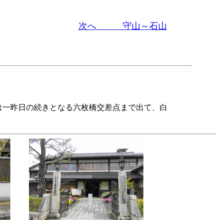
次へ 守山～石山
は一昨日の続きとなる六枚橋交差点まで出て、白