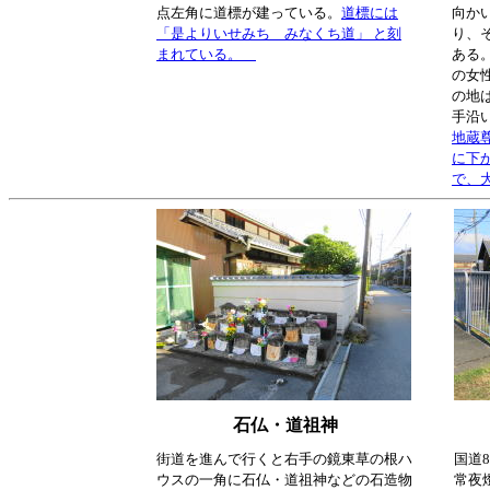
点左角に道標が建っている。
道標には
向か
「是よりいせみち みなくち道」 と刻
り、
まれている。
ある
の女
の地
手沿
地蔵
に下
で、
石仏・道祖神
街道を進んで行くと右手の鏡東草の根ハ
国道
ウスの一角に石仏・道祖神などの石造物
常夜