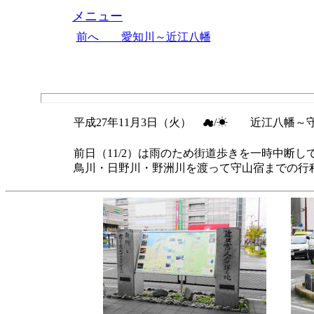
メニュー
前へ 愛知川～近江八幡
平成27年11月3日（火） ☁/☀ 近江八幡～守
前日（11/2）は雨のため街道歩きを一時中断
鳥川・日野川・野洲川を渡って守山宿までの行