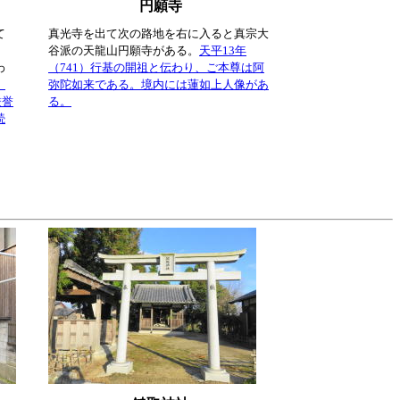
円願寺
て
真光寺を出て次の路地を右に入ると真宗大
。
谷派の天龍山円願寺がある。
天平13年
わ
（741）行基の開祖と伝わり、ご本尊は阿
、
弥陀如来である。境内には蓮如上人像があ
厳誉
る。
続