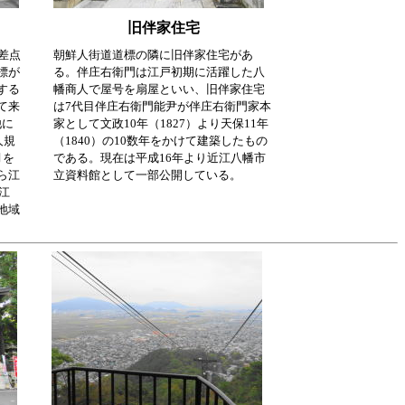
旧伴家住宅
差点
朝鮮人街道道標の隣に旧伴家住宅があ
標が
る。
伴庄右衛門は江戸初期に活躍した八
する
幡商人で屋号を扇屋といい、旧伴家住宅
て来
は7代目伴庄右衛門能尹が伴庄右衛門家本
他に
家として文政10年（1827）より天保11年
人規
（1840）の10数年をかけて建築したもの
月を
である。現在は平成16年より近江八幡市
ら江
立資料館として一部公開している。
江
地域
。