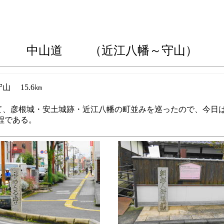
中山道 （近江八幡
～守山）
山 15.6㎞
して、彦根城・安土城跡・近江八幡の町並みを巡ったので、今日
程である。