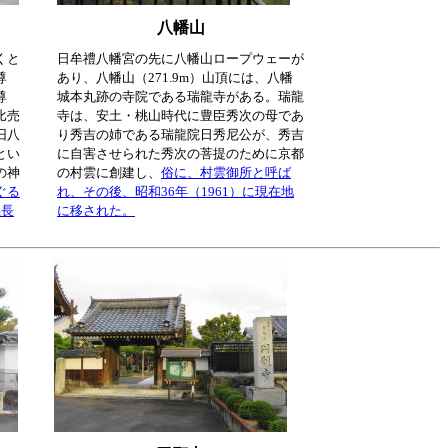
八幡山
くと
日牟禮八幡宮の先に八幡山ロープウェーが
尊
あり、八幡山（271.9m）山頂には、八幡
尊
城本丸跡の寺院である瑞龍寺がある。瑞龍
比売
寺は、安土・桃山時代に豊臣秀次の母であ
旧八
り秀吉の姉である瑞龍院日秀尼公が、秀吉
とい
に自害させられた秀次の菩提のために京都
の神
の村雲に創建し、
俗に、村雲御所と呼ば
ぐる
れ、その後、昭和36年（1961）に現在地
義長
に移された。