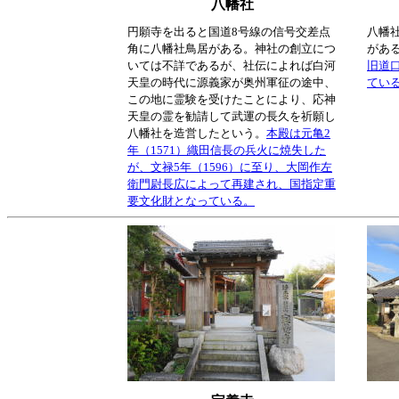
八幡社
円願寺を出ると国道8号線の信号交差点
八幡
角に八幡社鳥居がある。神社の創立につ
があ
いては不詳であるが、社伝によれば白河
旧道
天皇の時代に源義家が奥州軍征の途中、
てい
この地に霊験を受けたことにより、応神
天皇の霊を勧請して武運の長久を祈願し
八幡社を造営したという。
本殿は元亀2
年（1571）織田信長の兵火に焼失した
が、文禄5年（1596）に至り、大岡作左
衛門尉長広によって再建され、国指定重
要文化財となっている。