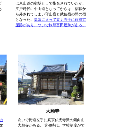
ビ
は東山道の宿駅として指名されていたが、
あ
江戸時代に中山道となってからは、宿駅か
ら外されてしまい守山宿と武佐宿の間の宿
となった。
集落に入って直ぐ右手に旅籠京
屋跡があり、ついで旅籠富田屋跡がある。
大願寺
の
次いで街道左手に真宗仏光寺派の鏡向山
文
大願寺がある。明治時代、学校制度がで