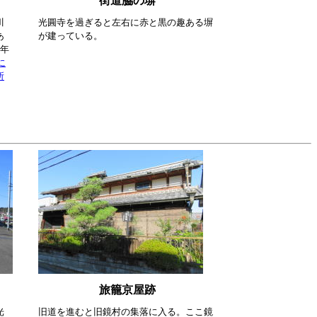
街道脇の塀
川
光圓寺を過ぎると左右に赤と黒の趣ある塀
あ
が建っている。
2年
に
所
旅籠京屋跡
光
旧道を進むと旧鏡村の集落に入る。ここ鏡