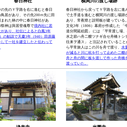
春日神社
横関川の渡し場跡
寺の先のＹ字路を右に進むと春日
春日神社から戻ってＹ字路を左に進
の鳥居があり、その先200ｍ先に田
で土手道を進むと横関川の渡し場跡
囲まれた林の中に春日神社があ
あり、常夜燈と説明板が建っている
御祭神は與居登魂尊で
境内社に若
文化3年（1806）幕府が作成した 「
社があり、社伝によると白鳳3年
道分間延絵図」 には 「平常渡し場
3）の勧請で天慶3年（940）田原藤
水之節ハ舟二艘ツナギ合セ舟橋トシ
参して一社を建立したと伝わって
往来ヲ通ス」 と注記されていること
。
ら平常旅人はこの川を舟で渡り、
水
が減ると川に杭を打って止めた二艘
舟と舟の間に板を渡して作った舟橋
渡っていた。