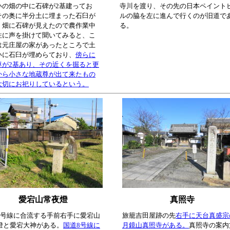
いの畑の中に石碑が2基建ってお
寺川を渡り、その先の日本ペイント
その奥に半分土に埋まった石臼が
ルの脇を左に進んで行くのが旧道で
。畑に石碑が見えたので農作業中
る。
性に声を掛けて聞いてみると、こ
は元庄屋の家があったところで土
いに石臼が埋めらており、
傍らに
尊が2基あり、その近くを掘ると更
から小さな地蔵尊が出て来たもの
大切にお祀りしているという。
愛宕山常夜燈
真照寺
8号線に合流する手前右手に愛宕山
旅籠吉田屋跡の先
右手に天台真盛宗
燈と愛宕大神がある。
国道8号線に
月鏡山真照寺がある。
真照寺の案内