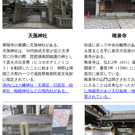
天孫神社
唯泉寺
華階寺の東隣に天孫神社がある。
街道に戻って中央分離帯のあ
天孫神社は、50代桓武天皇が近江大津
を渡ると左手に真宗大谷派の
宮に行幸の際、琵琶湖南部鎮護の神とし
泉寺がある。
て彦火火出見尊（ヒコホホデミノミコ
唯泉寺は、弘仁2年（811）
ト）を勧請したことに始まり、例祭は湖
開基で、慶長3年（1598）
国三大祭の一つで滋賀県無形民俗文化財
真宗に改宗している。
に指定されている。
唯泉寺の山門は閉ざされてお
境内には八幡神社・天満宮・日若宮・稲
に入ることは出来なかったが
荷社・輻輳神社などの境内社がある。
に地蔵堂があり大日如来・地
置されている。