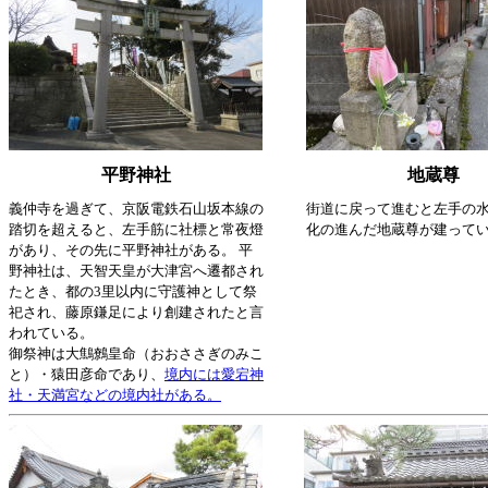
平野神社
地蔵尊
義仲寺を過ぎて、京阪電鉄石山坂本線の
街道に戻って進むと左手の
踏切を超えると、左手筋に社標と常夜燈
化の進んだ地蔵尊が建って
があり、その先に平野神社がある。 平
野神社は、天智天皇が大津宮へ遷都され
たとき、都の3里以内に守護神として祭
祀され、藤原鎌足により創建されたと言
われている。
御祭神は大鷦鷯皇命（おおささぎのみこ
と）・猿田彦命であり、
境内には愛宕神
社・天満宮などの境内社がある。