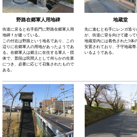
野路在郷軍人用地碑
地蔵堂
街道に戻ると右手筋門に野路在郷軍人用
先に進むと右手にレンガ造り
地碑ｆが建っている。
が、街道に背を向けて建って
この付近は野路という地名であり、この
地蔵堂内には着色された5体
辺りに在郷軍人の用地があったようであ
安置されており、子守地蔵尊
る。在郷軍人は郷土に在住する軍人・団
いるようである。
体で、普段は民間人として何らかの生業
につき、必要に応じて召集されたもので
ある。