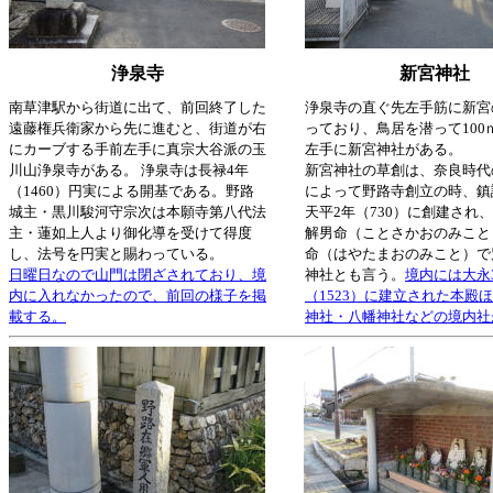
浄泉寺
新宮神社
南草津駅から街道に出て、前回終了した
浄泉寺の直ぐ先左手筋に新宮
遠藤権兵衛家から先に進むと、街道が右
っており、鳥居を潜って100
にカーブする手前左手に真宗大谷派の玉
左手に新宮神社がある。
川山浄泉寺がある。 浄泉寺は長禄4年
新宮神社の草創は、奈良時代
（1460）円実による開基である。野路
によって野路寺創立の時、鎮
城主・黒川駿河守宗次は本願寺第八代法
天平2年（730）に創建され
主・蓮如上人より御化導を受けて得度
解男命（ことさかおのみこと
し、法号を円実と賜わっている。
命（はやたまおのみこと）で
日曜日なので山門は閉ざされており、境
神社とも言う。
境内には大永
内に入れなかったので、前回の様子を掲
（1523）に建立された本殿
載する。
神社・八幡神社などの境内社