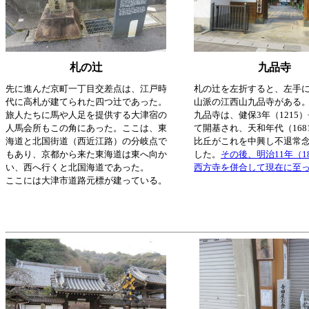
札の辻
九品寺
先に進んだ京町一丁目交差点は、江戸時
札の辻を左折すると、左手
代に高札が建てられた四つ辻であった。
山派の江西山九品寺がある
旅人たちに馬や人足を提供する大津宿の
九品寺は、健保3年（1215
人馬会所もこの角にあった。ここは、東
て開基され、天和年代（1681
海道と北国街道（西近江路）の分岐点で
比丘がこれを中興し不退常
もあり、京都から来た東海道は東へ向か
した。
その後、明治11年（1
い、西へ行くと北国海道であった。
西方寺を併合して現在に至
ここには大津市道路元標が建っている。