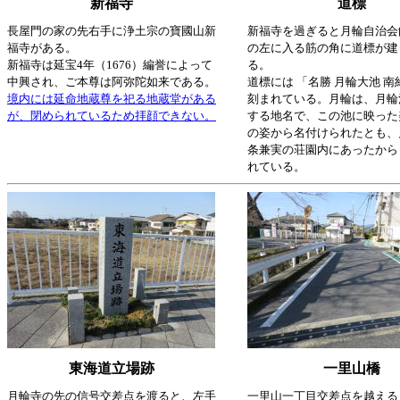
新福寺
道標
長屋門の家の先右手に浄土宗の寶國山新
新福寺を過ぎると月輪自治会
福寺がある。
の左に入る筋の角に道標が建
新福寺は延宝4年（1676）編誉によって
る。
中興され、ご本尊は阿弥陀如来である。
道標には 「名勝 月輪大池 南
境内には延命地蔵尊を祀る地蔵堂がある
刻まれている。月輪は、月輪
が、閉められているため拝顔できない。
する地名で、この池に映った
の姿から名付けられたとも、
条兼実の荘園内にあったから
れている。
東海道立場跡
一里山橋
月輪寺の先の信号交差点を渡ると、左手
一里山一丁目交差点を越える