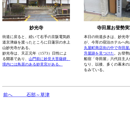
妙光寺
寺田屋お登勢実
街道に戻ると、続いて右手の京阪電気鉄
本日の街道歩きは、妙光寺
道京津線を渡ったところに日蓮宗の水上
が、今宵の宿泊ホテルへ向
山妙光寺がある。
丸屋町商店街の中で寺田屋
妙光寺は、天正元年（1573）日性によ
升屋跡を見つけた
。お登勢
る開基であり、
山門前に妙見大菩薩碑、
船宿「寺田屋」六代目主人
境内には鳥居のある妙見宮がある。
なり、以後、多くの幕末の
をみている。
前へ 石部～草津