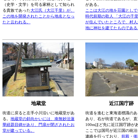
（史学・文学）を司る家柄として知られ
がある。
る貴族であった
大江氏（大江千里）が、
ここは大江の地を荘園として
この地を開発されたことから地名となっ
時代前期の歌人 「大江の千里
たと云われる。
が住んでいたところで、村人
地に神社を建てたものである
地蔵堂
近江国庁跡
街道に戻ると左手小川沿いに地蔵堂があ
街道を進むと東海道標識のあ
る。
地蔵堂の斜向かいには、南無妙法蓮
あり、右が街道であるが、直
華経題目碑があり、門扉が閉ざされたお
100mほど先に近江国庁跡が
堂が建っている。
ここでは国司が近江国の統治
連絡を行っており、
前殿・後