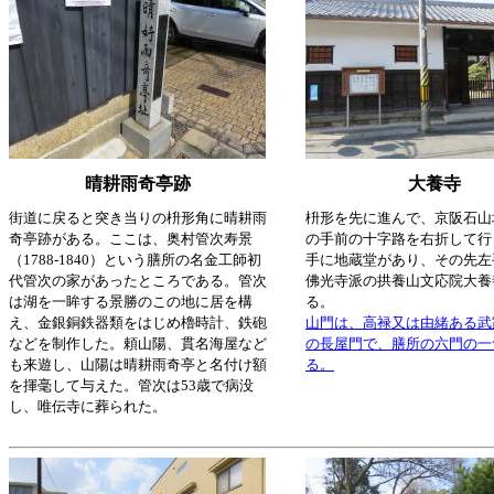
晴耕雨奇亭跡
大養寺
街道に戻ると突き当りの枡形角に晴耕雨
枡形を先に進んで、京阪石山
奇亭跡がある。ここは、奥村管次寿景
の手前の十字路を右折して行
（1788-1840）という膳所の名金工師初
手に地蔵堂があり、その先左
代管次の家があったところである。管次
佛光寺派の拱養山文応院大養
は湖を一眸する景勝のこの地に居を構
る。
え、金銀銅鉄器類をはじめ櫓時計、鉄砲
山門は、高禄又は由緒ある武
などを制作した。頼山陽、貫名海屋など
の長屋門で、膳所の六門の一
も来遊し、山陽は晴耕雨奇亭と名付け額
る。
を揮毫して与えた。管次は53歳で病没
し、唯伝寺に葬られた。