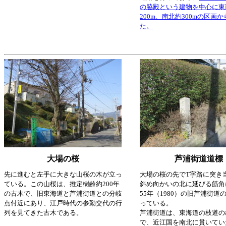
の脇殿という建物を中心に東
200m、南北約300mの区画
た。
大場の桜
芦浦街道道標
先に進むと左手に大きな山桜の木が立っ
大場の桜の先でT字路に突き
ている。この山桜は、推定樹齢約200年
斜め向かいの北に延びる筋角
の古木で、旧東海道と芦浦街道との分岐
55年（1980）の旧芦浦街道
点付近にあり、江戸時代の参勤交代の行
っている。
列を見てきた古木である。
芦浦街道は、東海道の枝道の
で、近江国を南北に貫いてい