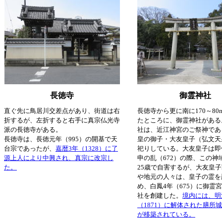
長徳寺
御霊神社
直ぐ先に鳥居川交差点があり、街道は右
長徳寺から更に南に170～80
折するが、左折すると右手に真宗仏光寺
たところに、御霊神社がある
派の長徳寺がある。
社は、近江神宮のご祭神であ
長徳寺は、長徳元年（995）の開基で天
皇の御子・大友皇子（弘文天
台宗であったが、
嘉暦3年（1328）に了
祀りしている。大友皇子は即
源上人により中興され、真宗に改宗し
申の乱（672）の際、この神
た。
25歳で自害するが、大友皇
や地元の人々は、皇子の霊を
め、白鳳4年（675）に御霊
社を創建した。
境内には、明
（1871）に解体された膳所
が移築されている。