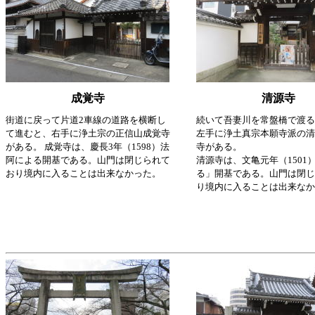
成覚寺
清源寺
街道に戻って片道2車線の道路を横断し
続いて吾妻川を常盤橋で渡る
て進むと、右手に浄土宗の正信山成覚寺
左手に浄土真宗本願寺派の清
がある。 成覚寺は、慶長3年（1598）法
寺がある。
阿による開基である。山門は閉じられて
清源寺は、文亀元年（1501
おり境内に入ることは出来なかった。
る」開基である。山門は閉じ
り境内に入ることは出来なか