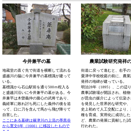
今井兼平の墓
農業試験研究発祥
地蔵堂の直ぐ先で街道を横断して流れる
街道に戻って進むと、右手の
盛越川の脇に今井兼平の墓標識が建って
粟津中学校校庭の前に、農業
いる。
発祥の地碑が建っている。
墓標識から石山駅前を通り500ｍ程入る
明治28年（1895）、この辺
と盛越川沿いに今井兼平の墓がある。今
農事試験場が開設され、植物
井兼平は木曽義仲の腹心の武将であり、
が昆虫の媒介によって伝染さ
義経軍に敗れ討ち死にした義仲の後を追
を発見した世界的な研究や、
って、口に刀を含んで馬から飛び降りて
史上初めて人工交配により、
自害した。
種を育成、実用化に成功した
ここにある墓碑は篠津川の上流の墨黒谷
ど、農業の発展に貢献した試
から寛文6年（1666）に移設したもので
行われた。