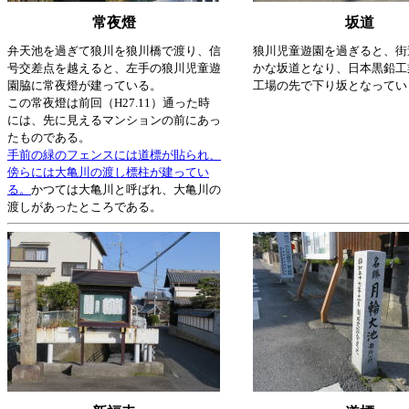
常夜燈
坂道
弁天池を過ぎて狼川を狼川橋で渡り、信
狼川児童遊園を過ぎると、街
号交差点を越えると、左手の狼川児童遊
かな坂道となり、日本黒鉛工
園脇に常夜燈が建っている。
工場の先で下り坂となってい
この常夜燈は前回（H27.11）通った時
には、先に見えるマンションの前にあっ
たものである。
手前の緑のフェンスには道標が貼られ、
傍らには大亀川の渡し標柱が建ってい
る。
かつては大亀川と呼ばれ、大亀川の
渡しがあったところである。