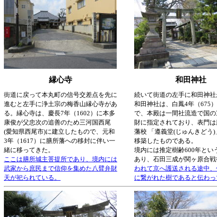
縁心寺
和田神社
街道に戻って本丸町の信号交差点を先に
続いて街道の左手に和田神社
進むと左手に浄土宗の梅香山縁心寺があ
和田神社は、白鳳4年（675
る。縁心寺は、慶長7年（1602）に本多
で、本殿は一間社流造で国の
康俊が父忠次の追善のため三河国西尾
財に指定されており、表門は
(愛知県西尾市)に建立したもので、元和
藩校 「遵義堂(じゅんきどう)
3年（1617）に膳所藩への移封に伴い一
移築したものである。
緒に移ってきた。
境内には推定樹齢600年とい
ここは膳所城主菩提所であり、境内には
あり、石田三成が関ヶ原合戦
武家から庶民まで信仰を集めた八臂弁財
われて京へ護送される途中、
天が祀られている。
に繋がれた樹であると伝わっ