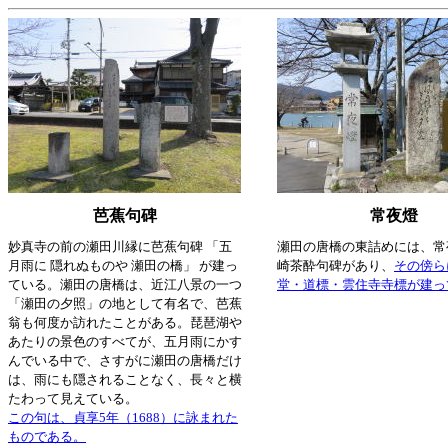
芭蕉句碑
常夜燈
妙真寺の前の瀬田川縁に芭蕉句碑 「五
瀬田の唐橋の東詰めには、常
月雨に 隠れぬものや 瀬田の橋」 が建っ
崎茶酔句碑があり、
その傍ら
ている。瀬田の唐橋は、近江八景の一つ
堂・道標・雲住寺寺標が建っ
「瀬田の夕照」の地として有名で、芭蕉
翁も何度か訪れたことがある。琵琶湖や
あたりの景色のすべてが、五月雨にかす
んでいる中で、さすがに瀬田の唐橋だけ
は、雨にも隠されることなく、長々と横
たわって見えている。
この句は、貞享5年（1688）に詠まれた
ものである。