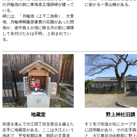
の月輪池の前に東海道立場跡碑が建って
に架かる一里山橋がある。
いる。
碑には、「月輪池（上下二池有）、大萱
地、月輪禅閣藤原兼實の荘園があった関
係か、道中旅人が池に映る月の影に感嘆
して名付けたかは不明」 と刻まれてい
る。
地蔵堂
野上神社旧蹟
街道を進んで大江四丁目交差点を越えた
すぐ先で街道が右にカーブす
左手に地蔵堂がある。ここは大江という
に説明板があり、その左手路
地名で、平安前期以来、朝廷の文章道
と、大江東自治会館前に野上