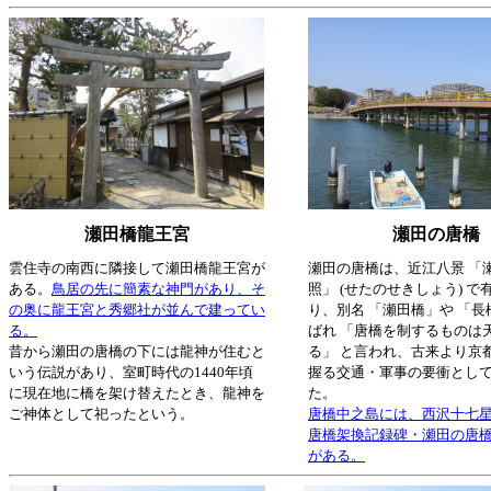
瀬田橋龍王宮
瀬田の唐橋
雲住寺の南西に隣接して瀬田橋龍王宮が
瀬田の唐橋は、近江八景 「
ある。
鳥居の先に簡素な神門があり、そ
照」 (せたのせきしょう) で
の奥に龍王宮と秀郷社が並んで建ってい
り、別名 「瀬田橋」や 「長
る。
ばれ 「唐橋を制するものは
昔から瀬田の唐橋の下には龍神が住むと
る」 と言われ、古来より京
いう伝説があり、室町時代の1440年頃
握る交通・軍事の要衝とし
に現在地に橋を架け替えたとき、龍神を
た。
ご神体として祀ったという。
唐橋中之島には、西沢十七
唐橋架換記録碑・瀬田の唐
がある。