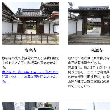
専光寺
光源寺
妙福寺の先で京阪電鉄の瓦ヶ浜駅前踏切
続いて街道左側に真宗佛光寺
を越えると左手に臨済宗の専光寺があ
山三昧院光源寺がある。
る。
光源寺は、康永2年（1343
専光寺は、寛正6年（1465）正善による
開基であり、ここには岩倉具
開基であり、ご本尊は阿弥陀如来であ
の岩倉槇子（旧姓野口）の分
る。
倉家が建てた野口家累代の墓
れているという。