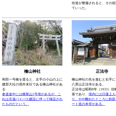
街道が整備されると、その役
ていった。
檜山神社
正法寺
和田一号橋を渡ると、左手の小山の上に
檜山神社の先を進むと右手に
建部大社の境外末社である檜山神社があ
八景山正法寺がある。
る
正法寺は昭和8年（1933）
参道途中には横尾山1号墳があるが、こ
基であり、
境内には日蓮上人
れは京滋バイパス建設に伴って移設され
り、やや離れたところに鉄筋
たものだという。
ート造の本堂がある。