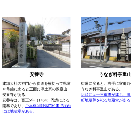
安養寺
うなぎ料亭重
建部大社の神門から参道を横切って県道
街道に戻ると、右手に室町時
16号線に出ると正面に浄土宗の致臺山
うなぎ料亭重山がある。
安養寺がある。
店頭には十三重塔が建ち、脇
安養寺は、寛正5年（1464）円諦による
町地蔵尊を祀る地蔵堂がある
開基であり、
ご本尊は阿弥陀如来で境内
には地蔵堂がある。