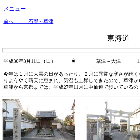
メニュー
前へ 石部～草津
東海道
平成30年3月11日（日） ☀ 草津～大津
13.
今年は１月に大雪の日があったり、２月に異常な寒さが続く
りようやく晴天に恵まれ、気温も上昇してきたので、草津か
草津から京都までは、平成27年11月に中仙道で歩いている