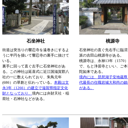
石坐神社
桃源寺
街道は突当りの響忍寺を遠巻きにするよ
石坐神社の直ぐ先右手に臨済
うに半円を描いて響忍寺の裏手に抜けて
派の吉田山桃源寺がある。
いる。
桃源寺は、永禄13年（1570
裏手に回って直ぐ左手に石坐神社があ
で、もと浄居寺といい、ご本
る。この神社は延喜式に近江国滋賀郡八
陀如来である。
社の一に数えられており、朱鳥元年
境内には、琵琶湖子安地蔵尊
(686）の草創と伝わっている。
本殿は文
代最長の住職岩城大和尚の鎮
永3年（1266）の建立で滋賀県指定文化
がある。
財となっており、
境内には弁財天社・稲
荷社・石神社などがある。