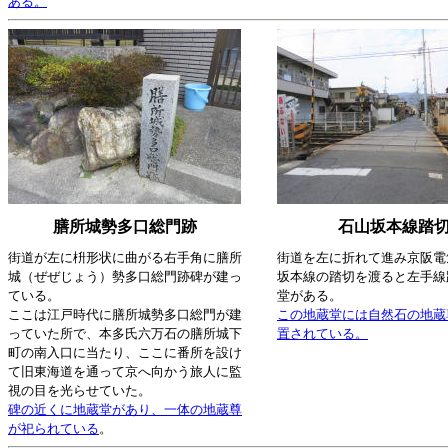
ある。
膳所城勢多口総門跡
石山坂本線踏
街道が左に枡形状に曲がる右手角に膳所
街道を左に折れて進み京阪電
城（ぜぜじょう）勢多口総門跡碑が建っ
坂本線の踏切を渡ると左手線
ている。
堂がある。
ここは江戸時代に膳所城勢多口総門が建
この地蔵堂には自然石の地蔵
っていた所で、本多氏六万石の膳所城下
置されている。
町の南入口に当たり、ここに番所を設け
て旧東海道を通って京へ向かう旅人に監
視の目を光らせていた。
碑の近くに地蔵堂があり、一体の地蔵尊
が祀られている
。