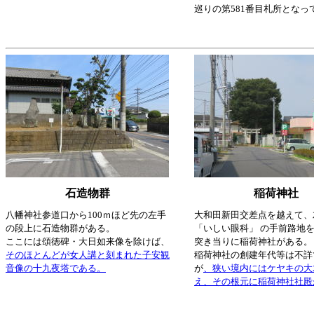
巡りの第581番目札所となっ
石造物群
稲荷神社
八幡神社参道口から100ｍほど先の左手
大和田新田交差点を越えて、
の段上に石造物群がある。
「いしい眼科」 の手前路地
ここには頌徳碑・大日如来像を除けば、
突き当りに稲荷神社がある。
そのほとんどが女人講と刻まれた子安観
稲荷神社の創建年代等は不詳
音像の十九夜塔である。
が
、狭い境内にはケヤキの大
え、その根元に稲荷神社社殿