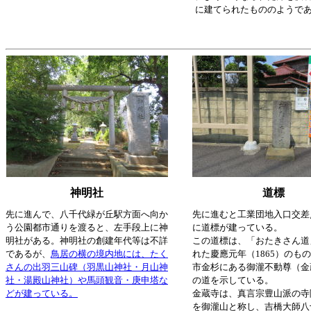
に建てられたもののようで
神明社
道標
先に進んで、八千代緑が丘駅方面へ向か
先に進むと工業団地入口交差
う公園都市通りを渡ると、左手段上に神
に道標が建っている。
明社がある。神明社の創建年代等は不詳
この道標は、「おたきさん道
であるが、
鳥居の横の境内地には、たく
れた慶應元年（1865）のも
さんの出羽三山碑（羽黒山神社・月山神
市金杉にある御瀧不動尊（金
社・湯殿山神社）や馬頭観音・庚申塔な
の道を示している。
どが建っている。
金蔵寺は、真言宗豊山派の寺
を御瀧山と称し、吉橋大師八