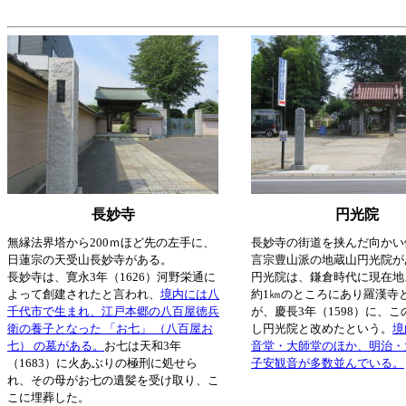
長妙寺
円光院
無縁法界塔から200ｍほど先の左手に、
長妙寺の街道を挟んだ向かい
日蓮宗の天受山長妙寺がある。
言宗豊山派の地蔵山円光院が
長妙寺は、寛永3年（1626）河野栄通に
円光院は、鎌倉時代に現在地
よって創建されたと言われ、
境内には八
約1㎞のところにあり羅漢寺
千代市で生まれ、江戸本郷の八百屋徳兵
が、慶長3年（1598）に、
衛の養子となった 「お七」 （八百屋お
し円光院と改めたという。
境
七） の墓がある。
お七は天和3年
音堂・大師堂のほか、明治・
（1683）に火あぶりの極刑に処せら
子安観音が多数並んでいる。
れ、その母がお七の遺髪を受け取り、こ
こに埋葬した。