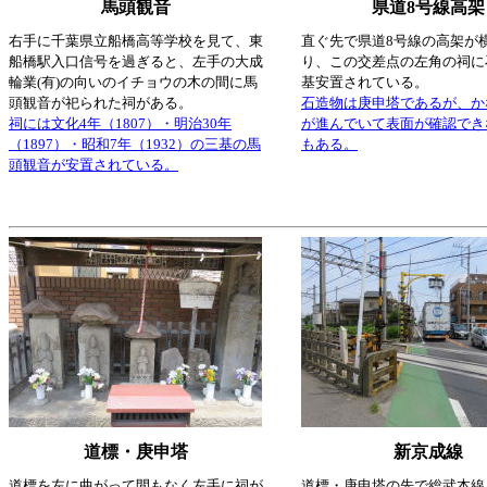
馬頭観音
県道8号線高架
右手に千葉県立船橋高等学校を見て、東
直ぐ先で県道8号線の高架が
船橋駅入口信号を過ぎると、左手の大成
り、この交差点の左角の祠に
輪業(有)の向いのイチョウの木の間に馬
基安置されている。
頭観音が祀られた祠がある。
石造物は庚申塔であるが、か
祠には文化4年（1807）・明治30年
が進んでいて表面が確認でき
（1897）・昭和7年（1932）の三基の馬
もある。
頭観音が安置されている。
道標・庚申塔
新京成線
道標を左に曲がって間もなく左手に祠が
道標・庚申塔の先で総武本線