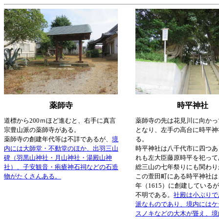
薬師寺
時平神社
道標から200ｍほど進むと、右手に真言
薬師寺の先は花見川に向かっ
宗豊山派の薬師寺がある。
となり、左手の高台に時平神
薬師寺の創建年代等は不詳であるが、
境
る。
内には大師堂・不動堂のほか、出羽三山
時平神社は八千代市に四つあ
碑（羽黒山神社・月山神社・湯殿山神
れも左大臣藤原時平を祀って
社）、子安観音・疱瘡神石祠などの石造
総三山の七年祭りにも関わり
物がたくさんある。
この萱田町にある時平神社は
年（1615）に創建している
不明である。
社殿は小ぶりで
派なものであり、境内にはケ
スノキなどの大木が聳え、境