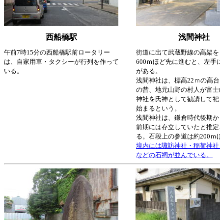
西船橋駅
浅間神社
午前7時15分の西船橋駅前ロータリー
街道に出て武蔵野線の高架を
は、自家用車・タクシーが行列を作って
600ｍほど先に進むと、左手
いる。
がある。
浅間神社は、標高22ｍの高
の昔、地元山野の村人が富士
神社を氏神として勧請して祀
始まるという。
浅間神社は、鎌倉時代後期か
前期には存立していたと推定
る。石段上の参道は約200ｍ
境内には諏訪神社・稲荷神社
などの石祠が並んでいる。