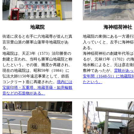
地蔵院
海神稲荷神社
街道に戻ると右手に六地蔵尊が並んだ真
地蔵院の東側にある一方通行
言宗豊山派の勝軍山蓮華寺地蔵院があ
入っていくと、左手に海神稲
る。
ある。
地蔵院は、天正3年（1573）法印勝誉の
海神稲荷神社の創建年代等は
創建と言われ、当時も勝軍山地蔵院と称
るが、元禄15年（1702）の
したという。その後、幾度か再建され、
地水帳によると、元は彦左衛
現在の地蔵院は、昭和59年（1984）に
敷神であったが、
霊験があっ
弘法大師1150年遠忌事業として、鉄筋
安年間（1648-51）に地蔵
コンクリート造に再建された。
境内には
たという。
宝篋印塔・五重塔、地蔵菩薩・如意輪観
音などの石造物がある。