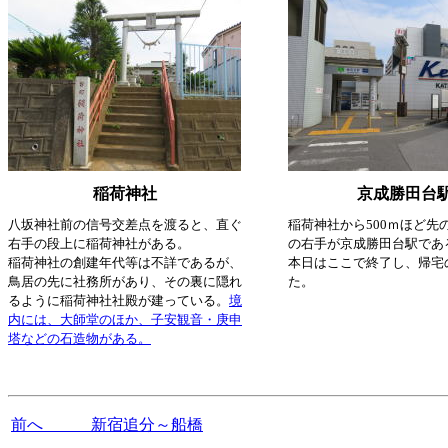
稲荷神社
京成勝田台
八坂神社前の信号交差点を渡ると、直ぐ
稲荷神社から500ｍほど先
右手の段上に稲荷神社がある。
の右手が京成勝田台駅であ
稲荷神社の創建年代等は不詳であるが、
本日はここで終了し、帰宅
鳥居の先に社務所があり、その裏に隠れ
た。
るように稲荷神社社殿が建っている。
境
内には、大師堂のほか、子安観音・庚申
塔などの石造物がある。
前へ 新宿追分～船橋