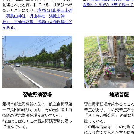
創建されたと言われている。社殿は一段
金剛など良好な状態で残って
高いところにあり、
境内には出羽三山碑
（羽黒山神社・月山神社・湯殿山神
社）、三仙元宮碑、御嶽山大権現碑など
がある。
習志野演習場
地蔵菩薩
船橋市郷土資料館の先は、航空自衛隊第
習志野演習場が終わるとこ
一空挺団の施設があり、その先に陸上自
差点があり、この交差点左
衛隊の習志野演習場が続いている。
「さくら八幡公園」 の前に
街道はしばらくこの習志野演習場に沿っ
建っている。
て進んでいく。
この地蔵菩薩は、この付近
により亡くなられた方を供