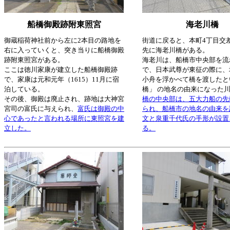
船橋御殿跡附東照宮
海老川橋
御蔵稲荷神社前から左に2本目の路地を
街道に戻ると、本町4丁目交
右に入っていくと、突き当りに船橋御殿
先に海老川橋がある。
跡附東照宮がある。
海老川は、船橋市中央部を流
ここは徳川家康が建立した船橋御殿跡
で、日本武尊が東征の際に、
で、家康は元和元年（1615）11月に宿
小舟を浮かべて橋を渡したと
泊している。
橋」 の地名の由来になった
その後、御殿は廃止され、跡地は大神宮
橋の中央部は、五大力船の先
宮司の富氏に与えられ、
富氏は御殿の中
られ、船橋市の地名の由来を
心であったと言われる場所に東照宮を建
文と泉重千代氏の手形が設置
立した。
る。