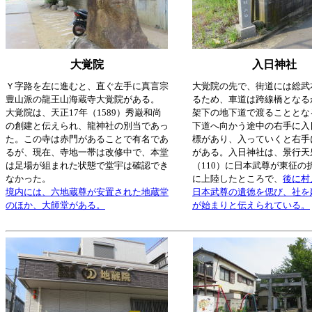
大覚院
入日神社
Ｙ字路を左に進むと、直ぐ左手に真言宗
大覚院の先で、街道には総武
豊山派の龍王山海蔵寺大覚院がある。
るため、車道は跨線橋となる
大覚院は、天正17年（1589）秀巌和尚
架下の地下道で渡ることとな
の創建と伝えられ、龍神社の別当であっ
下道へ向かう途中の右手に入
た。この寺は赤門があることで有名であ
標があり、入っていくと右手
るが、現在、寺地一帯は改修中で、本堂
がある。入日神社は、景行天
は足場が組まれた状態で堂宇は確認でき
（110）に日本武尊が東征の
なかった。
に上陸したところで、
後に村
境内には、六地蔵尊が安置された地蔵堂
日本武尊の遺徳を偲び、社を
のほか、大師堂がある。
が始まりと伝えられている。