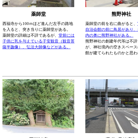
薬師堂
熊野神社
西福寺から100ｍほど進んだ左手の路地
薬師堂の前を右に曲がると、
を入ると、突き当りに薬師堂がある。
自治会館の前に鳥居があり、
薬師堂の詳細は不詳であるが、
堂前には
内の奥に熊野神社がある。
子供に乳を与えている子安観音（観音菩
熊野神社の創建年代等は不詳
薩半跏像）、弘法大師像などがある。
が、神社境内の空きスペース
館が建てられたものかと思わ