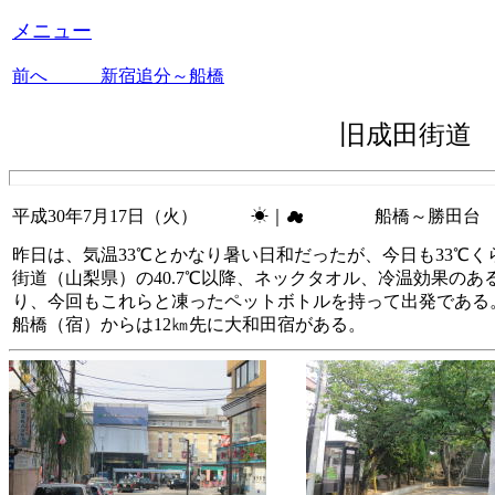
メニュー
前へ 新宿追分～船橋
旧成田街道
平成30年7月17日（火） ☀｜☁ 船橋～勝田台
昨日は、気温33℃とかなり暑い日和だったが、今日も33℃
街道（山梨県）の40.7℃以降、ネックタオル、冷温効果の
り、今回もこれらと凍ったペットボトルを持って出発である
船橋（宿）からは12㎞先に大和田宿がある。