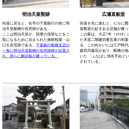
明治天皇聖跡
広瀬直船堂
街道に戻ると、右手の千葉銀行の前に明
街道を先に進むと、ビルに囲
治天皇船橋行在所跡がある。
直船堂の赴きある店舗が建っ
ここは明治天皇が、陸軍の演習などをご
この家は、大正7年（1918
覧になるために泊まられた旅館桜屋・山
た木造二階建切妻瓦葺の和菓
口丈吉宅跡である。
千葉銀行船橋支店の
る。この向かいには江戸時代
一角に明治天皇船橋行在所跡碑が設置さ
森田呉服店があり、船橋の地
れ、傍らに解説板が建っている。
いた 「ふなばし地名手ぬぐい
されている。