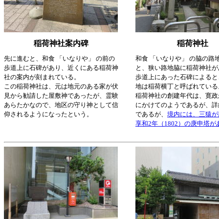
稲荷神社案内碑
稲荷神社
先に進むと、和食 「いなりや」 の前の
和食 「いなりや」 の脇の路
歩道上に石碑があり、近くにある稲荷神
と、狭い路地脇に稲荷神社が
社の案内が刻まれている。
歩道上にあった石碑によると
この稲荷神社は、元は地元のある家が伏
地は稲荷横丁と呼ばれている
見から勧請した屋敷神であったが、霊験
稲荷神社の創建年代は、寛政
あらたかなので、地区の守り神として信
にかけてのようであるが、詳
仰されるようになったという。
であるが、
境内には、三猿が
享和2年（1802）の庚申塔が