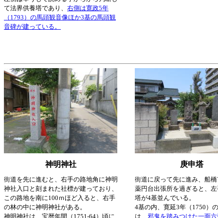
て法界供養塔であり、
右側は寛政5年
（1793）の馬頭観音像ほか3基の馬頭観
音碑が建っている。
神明神社
庚申塔
街道を先に進むと、右手の路地角に神明
街道に戻って先に進み、船橋
神社入口と刻まれた社標が建っており、
薬円台出張所を過ぎると、左
この路地を南に100ｍほど入ると、右手
塔が4基並んでいる。
の林の中に神明神社がある。
4基の内、寛延3年（1750）
神明神社は、宝暦年間（1751-64）頃に
は、
邪鬼を踏みつけた一面六