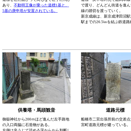
あり、
不動明王像が乗った道標1基と、
で渡り、どんどん街道を進ん
5基の庚申塔が安置されている。
線の踏切を渡っていく。
新京成線は、新京成津田沼駅
駅までの26.5㎞を結ぶ鉄道
供養塔・馬頭観音
道路元標
御嶽神社から200ｍほど進んだ左手路地
船橋市二宮出張所前の交差点
の入口両脇に石造物がある。
宮町道路元標が建っている。
左側は辛うじて読める字からから判断し