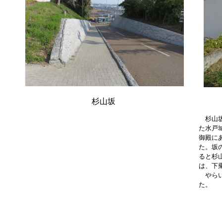
杉山坂
杉山坂
た水戸
御殿に
た。坂
ると杉
は、下
やらい
た。