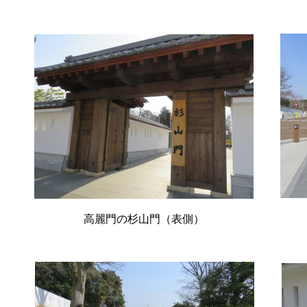
高麗門の杉山門（表側）