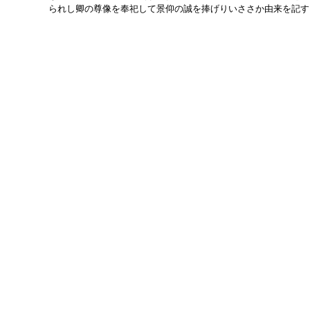
られし卿の尊像を奉祀して景仰の誠を捧げりいささか由来を記す