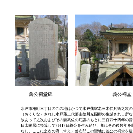
義公祠堂碑
義公祠堂
水戸市柵町三丁目のこの地はかつて水戸藩家老三木仁兵衛之次の
（おくりな）されし水戸藩二代藩主徳川光圀卿の生誕されし所な
故あって之次およびその妻武佐の庇護のもとに三百四十四年の昔な
日太陽暦に換算して7月17日義公を生み給ひ、卿はその後数年を
なし。ここに之次の裔（すえ）啓次郎この聖地に義公の祠堂を建