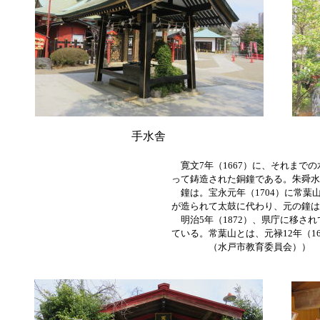
手水舎
寛文7年（1667）に、それまで
って鋳造された銅鐘である。朱舜水
鐘は。宝永元年（1704）に常葉
が造られて太鼓に代わり、元の鐘は
明治5年（1872）、県庁に移され
ている。常葉山とは、元禄12年（1
（水戸市教育委員会））