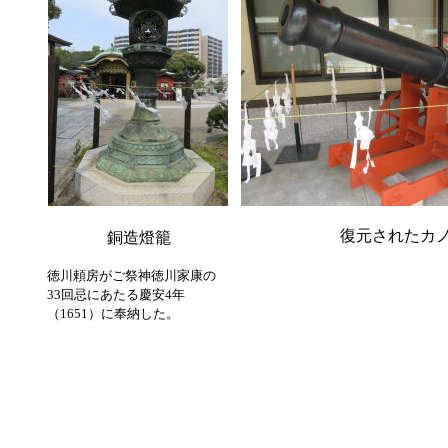
復元されたカ
銅造燈籠
徳川頼房がご祭神徳川家康の
33回忌にあたる慶安4年
（1651）に奉納した。