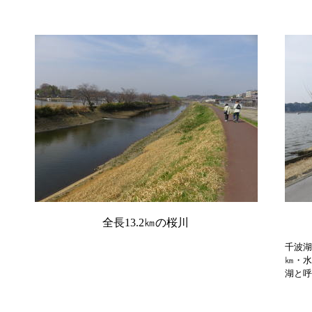
全長13.2㎞の桜川
千波湖
㎞・水
湖と呼