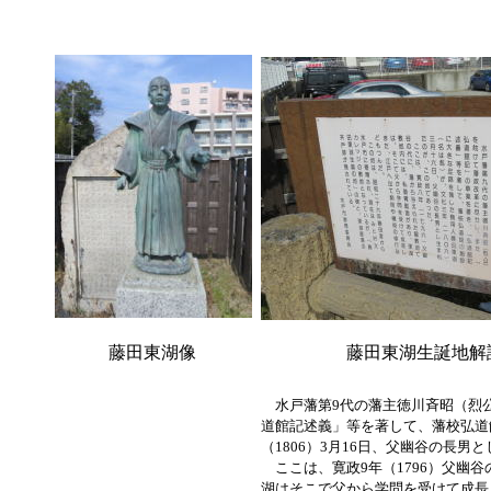
藤田東湖像
藤田東湖生誕地解
水戸藩第9代の藩主徳川斉昭（烈
道館記述義」等を著して、藩校弘道
（1806）3月16日、父幽谷の長
ここは、寛政9年（1796）父幽
湖はそこで父から学問を受けて成長